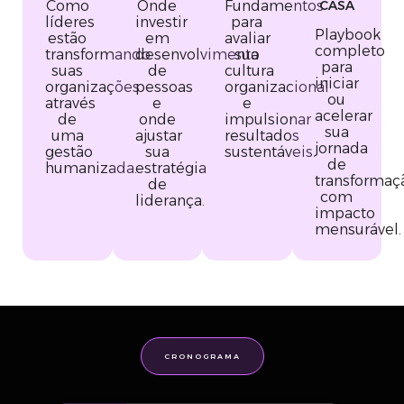
Como
Onde
Fundamentos
CASA
líderes
investir
para
Playbook
estão
em
avaliar
completo
transformando
desenvolvimento
sua
para
suas
de
cultura
iniciar
organizações
pessoas
organizacional
ou
através
e
e
acelerar
de
onde
impulsionar
sua
uma
ajustar
resultados
jornada
gestão
sua
sustentáveis.
de
humanizada.
estratégia
transformaç
de
com
liderança.
impacto
mensurável.
CRONOGRAMA